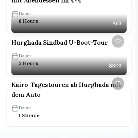
mit Abendessen im 4×4
Dauer
8 Hours
$63
Hurghada Sindbad U-Boot-Tour
Dauer
2 Hours
$303
Kairo-Tagestouren ab Hurghada mit
dem Auto
Dauer
1 Stunde