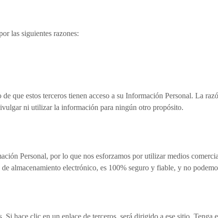
or las siguientes razones:
de que estos terceros tienen acceso a su Información Personal. La razón 
ulgar ni utilizar la información para ningún otro propósito.
ación Personal, por lo que nos esforzamos por utilizar medios comercia
 de almacenamiento electrónico, es 100% seguro y fiable, y no podemos
. Si hace clic en un enlace de terceros, será dirigido a ese sitio. Tenga