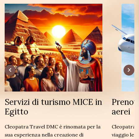
Servizi di turismo MICE in
Prenota
Egitto
aerei
Cleopatra Travel DMC è rinomata per la
Cleopatra T
sua esperienza nella creazione di
viaggio lea