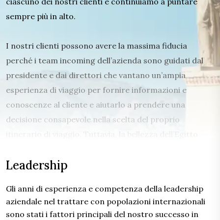
ciascuno dei nostri clienti e continuiamo a puntare
sempre più in alto.
I nostri clienti possono avere la massima fiducia
perché i team incoming dell’azienda sono guidati dal
presidente e dai direttori che vantano un’ampia
esperienza di viaggio per fornire informazioni e
conoscenze al cliente e aiutarlo a prendere una
decisione consapevole nella scelta del proprio
itinerario di viaggio. Tuttavia, la bellezza dell’Egitto
non può essere semplicemente catturata attraverso
Leadership
gli occhi degli altri. Esiste per deliziare gli occhi di ogni
visitatore in tempo reale con la sua variegata
Gli anni di esperienza e competenza della leadership
architettura storica e le sue affascinanti viste
aziendale nel trattare con popolazioni internazionali
panoramiche.
sono stati i fattori principali del nostro successo in