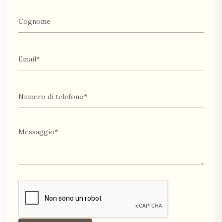
un’esperienza senza stress. Molte straordinarie
destinazioni legate all’Egitto sono disponibili presso la
nostra organizzazione. Di conseguenza, hai la
possibilità di selezionare una destinazione con un
pacchetto o richiedere viaggi personalizzati. La nostra
principale preoccupazione e obiettivo primario è
rendere realtà la tua vacanza ideale. Una grande
vacanza ruota attorno alla creazione di ricordi
indimenticabili, come vivere un’ospitalità eccezionale e
coinvolgere i nostri potenziali clienti in un’avventura
squisita. Ci impegniamo a garantire che la tua vacanza
nella nostra civiltà dei faraoni egiziani sia
indimenticabile.