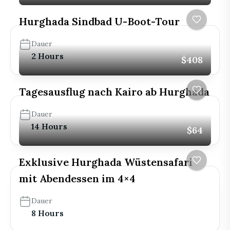
Hurghada Sindbad U-Boot-Tour
Dauer
2 Hours
$408
Tagesausflug nach Kairo ab Hurghada
Dauer
14 Hours
$64
Exklusive Hurghada Wüstensafari
mit Abendessen im 4×4
Dauer
8 Hours