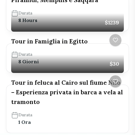
Durata
8 Hours
$1239
Tour in Famiglia in Egitto
Durata
8 Giorni
$30
Tour in feluca al Cairo sul fiume Nilo
– Esperienza privata in barca a vela al
tramonto
Durata
1 Ora