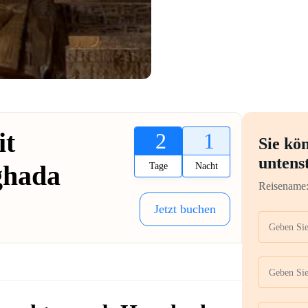
it
2
1
Sie kö
untens
ghada
Tage
Nacht
Reisename
Jetzt buchen