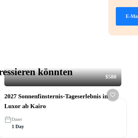
E-Mai
eressieren könnten
$580
2027 Sonnenfinsternis-Tageserlebnis in
Luxor ab Kairo
Dauer
1 Day