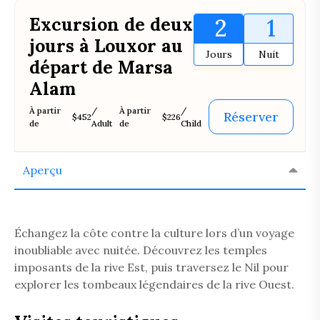
Excursion de deux
2
1
jours à Louxor au
Jours
Nuit
départ de Marsa
Alam
À partir
/
À partir
/
Réserver
$452
$226
de
Adult
de
Child
Aperçu
Échangez la côte contre la culture lors d’un voyage
inoubliable avec nuitée. Découvrez les temples
imposants de la rive Est, puis traversez le Nil pour
explorer les tombeaux légendaires de la rive Ouest.