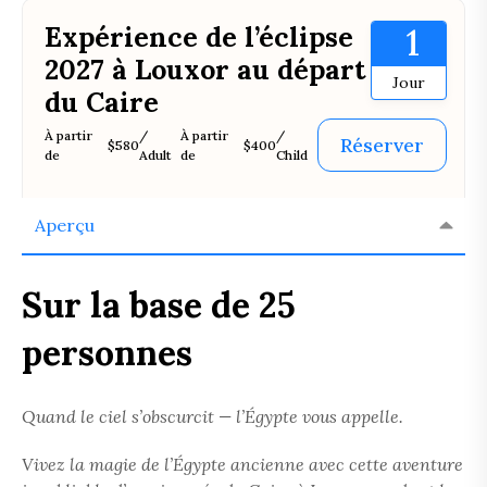
Expérience de l’éclipse
1
2027 à Louxor au départ
Jour
du Caire
À partir
/
À partir
/
Réserver
$580
$400
de
Adult
de
Child
Aperçu
Sur la base de 25
personnes
Quand le ciel s’obscurcit — l’Égypte vous appelle.
Vivez la magie de l’Égypte ancienne avec cette aventure